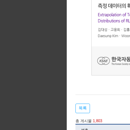
목록
총 게시물
1,803