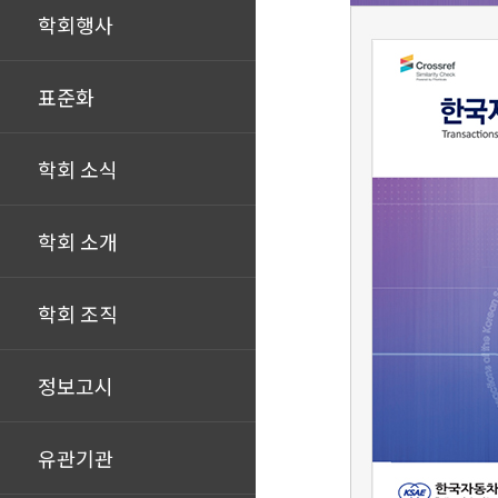
학회행사
표준화
학회 소식
학회 소개
학회 조직
정보고시
유관기관