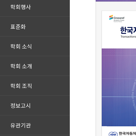
학회행사
표준화
학회 소식
학회 소개
학회 조직
정보고시
유관기관