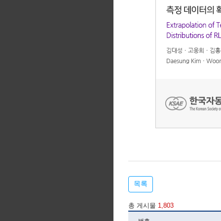
목록
총 게시물
1,803