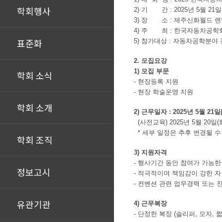
학회행사
2) 기 간 : 2025년 5월 21일(
3) 장 소 : 제주신화월드 
4) 주 최 : 한국자동차공학
표준화
5) 참가대상 : 자동차공학분야
2. 모집요강
1) 모집 부문
학회 소식
- 현장등록 지원
- 현장 학술운영 지원
학회 소개
2) 근무일자 : 2025년 5월 21일
(사전교육) 2025년 5월 20일(화) 
* 세부 일정은 추후 변경될 수
학회 조직
3) 지원자격
- 행사기간 동안 참여가 가능한
정보고시
- 적극적이며 책임감이 강한 자
- 컨벤션 관련 업무경력 또는 
유관기관
4) 근무복장
- 단정한 복장 (슬리퍼, 모자,