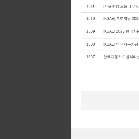
1511
[자율주행 포뮬러 경진
1510
[KSAE] 오토저널 20
1509
[KSAE] 2025 
1508
[KSAE] 한국자동차공학
1507
한국자동차모빌리티산업