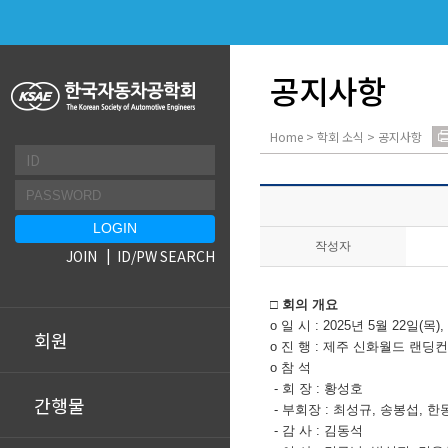
공지사항
Home > 학회 소식 > 공지사항
작성자
JOIN
ID/PW SEARCH
□ 회의 개요
o 일 시 : 2025년 5월 22일(목), 1
회원
o 진 행 : 제주 신화월드 랜
o 참 석
- 회 장 : 황성호
간행물
- 부회장 : 최성규, 송봉섭, 한
- 감 사 : 김동석