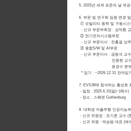
5. 2025년 세계 표준의 날
6. 부문 및 연구회 임원 변경 
① 모빌리티 동력 및 구동시
- 신규 부문부회장 : 성덕환 
② 전기전자시스템부문
- 신규 부문이사 : 전홍걸 상무 
③ 융합S/W 및 AI부문
- 신규 부문이사 :
금동석 
안종현 교수 
윤경수 본부장 (지
* 임기 : ~2026.12.31 잔여
7. EVS38에 참석하는 황성호
- 일정 : 2025.6.15(일)~18(수)
- 장소 : 스웨덴 Gothenburg
8. 대학생 자율주행 인공지능
- 신규 위원장 : 조기춘 교수 
- 신규 위원 : 박승범 대표 (