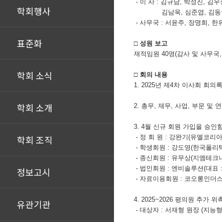
- 이 사 : 김규남, 박성진, 김
학회행사
김남욱, 심준엽, 김동인,
- 사무국 : 서윤주, 장명희, 한
표준화
□ 성원 보고
재적임원 40명(감사 및 사무국,
학회 소식
□ 회의 내용
1. 2025년 제4차 이사회 회의
학회 소개
2.
총무, 재무, 사업, 부문 및
3. 4월 신규 회원 가입을 승인함
학회 조직
- 정 회 원 : 강완기(유엘코리아)
- 학생회원 : 강도영(한국폴리텍
- 종신회원 : 유무상(지엠테크
- 법인회원 : 엔비솔루션(대표 
정보고시
- 자료이용회원 : 코오롱인더스
4. 2025~2026 평의원 추가 
유관기관
- 대상자 : 서재형 원장 (지