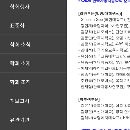
<<2025 한국자동차공학회 
학회행사
[일반부문(일반/대학원생)]
-
Gineesh Gopi(국민대학
표준화
- 강민재(국립과학수사연구원),
- 김강희(현대모비스), 단안 카
- 김동민(단국대학교), 모델 
학회 소식
- 김문식(공주대학교), 4WS
- 김태석(한국기술교육대학교)
- 유상진(한국교통대학교), 인
학회 소개
- 유종구(현대자동차). NVH
- 이재영(에이치엘만도), 기구
- 정승진(국민대학교), 카메라
학회 조직
- 주진욱(현대모비스), 목적 
- 한채림(한국자동차연구원),
정보고시
[학부생부문]
- 김유선(충북대학교), 심층 
- 김정현(조선대학교), 정적 연
- 김하나(숙명여자대학교), E
유관기관