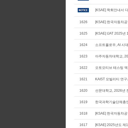
[KSAE] 학회안내서 다
1626
[KSAE] 한국자동차공학
1625
[KSAE] IJAT 2025년
1624
소프트플로우, AI 
1623
아주자동차대학교, 20
1622
오토모티브 테스팅 엑스포 코
1621
KAIST 모빌리티 연구
1620
선문대학교, 2026년
1619
한국과학기술단체총연합
1618
[KSAE] 한국자동차
1617
[KSAE] 2025년도 