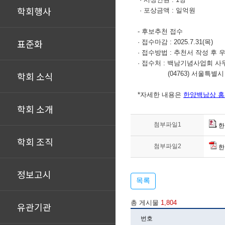
학회행사
· 포상금액 : 일억원
- 후보추천 접수
표준화
· 접수마감 : 2025.7.31(목)
· 접수방법 : 추천서 작성 후 
· 접수처 : 백남기념사업회 사무국
학회 소식
(04763) 서울특별시 성동
*자세한 내용은
한양백남상 
학회 소개
첨부파일1
한
학회 조직
첨부파일2
한
정보고시
목록
총 게시물
1,804
유관기관
번호