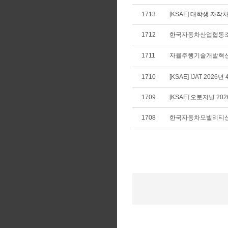
1713
[KSAE] 대학생 자
1712
한국자동차산업협동조합
1711
자율주행기술개발혁신사
1710
[KSAE] IJAT 2026년
1709
[KSAE] 오토저널 20
1708
한국자동차모빌리티산