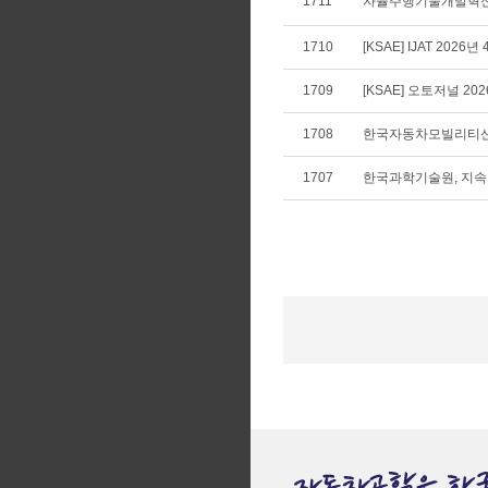
1711
자율주행기술개발혁신사
1710
[KSAE] IJAT 2026년
1709
[KSAE] 오토저널 20
1708
한국자동차모빌리티산
1707
한국과학기술원, 지속