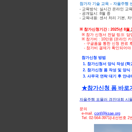
참가자 기술 교육
–
자율주행 센
-
교육방식
:
실시간 온라인 교
-
공개일시
: 8
월 중
-
교육내용
:
센서 처리 기본
,
차
※
참가신청기간
:
2025
년
8
월
※
참가 신청서 전달 링크
:
담
※
참가비
:
1
0
만원
(
온라인 카
-
구글폼을 통한 신청 완료 
-
참가비 결제가 확인되어야
참가신청 방법
1. 참가신청서 양식 작성 (학
2. 참가신청 폼 작성 및 양식
3. 사무국 연락 대기 후 안내
★참가신청 폼 바로
자율주행 포뮬러 경진대회 시
문의
e-mail.
conf@ksae.org
Tel. 02-564-3971(
내선번호
2