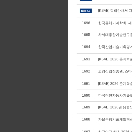
[KSAE] 학회안내서 다
1696
한국유체기계학회, 제
1695
차세대융합기술연구원,
1694
한국산업기술기획평가원
1693
[KSAE] 2026 춘
1692
고양산업진흥원, 스마
1691
[KSAE] 2026 춘계학
1690
한국첨단자동차기술협회,
1689
[KSAE] 2026년 융
1688
자율주행기술개발혁신사