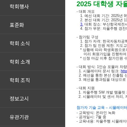
2025
대학생 자
학회행사
-
대회 개요
1.
예선
대회
기간
:
2025
년
9
2.
본선
대회
기간
: 2025
년
1
표준화
3.
대회
장소
:
부산항국제전
4.
참가
부문
:
자율주행 경진
-
참가
팀 구성
1.
참가 자격
:
한국자동차공학
학회 소식
2.
참가 팀 인원 제한
:
지도교
*
상황에 따라 학생회원으로의
미리 회원가입을 진행하여
*
신청 마감 이후 참가인원 
학회 소개
-
대회
방식
: 1
인승 포뮬러 차
1.
시뮬레이터 문서 링크
:
htt
2.
예선을 통한 본선 진출팀 
학회 조직
3.
예선을 통과팀을 대상으로
-
대회 지원
1.
자율주행
SW
개발 템플릿
2.
시뮬레이터 및 센서 처리
,
정보고시
참가자 기술 교육
–
시뮬레이
-
교육방식
:
온라인 녹화
유관기관
-
공개일시
: 7
월 중
-
교육내용
:
자율주행 시뮬레이