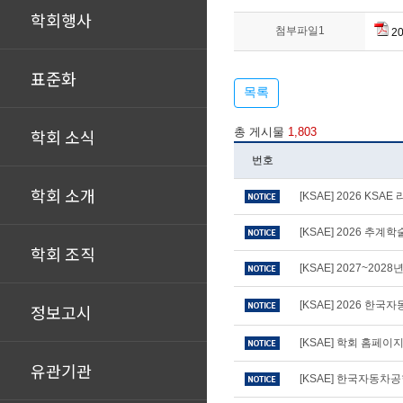
학회행사
첨부파일1
2
표준화
목록
학회 소식
총 게시물
1,803
번호
학회 소개
[KSAE] 2026 KS
[KSAE] 2026 추
학회 조직
[KSAE] 2027~20
[KSAE] 2026 
정보고시
[KSAE] 학회 홈페
유관기관
[KSAE] 한국자동차