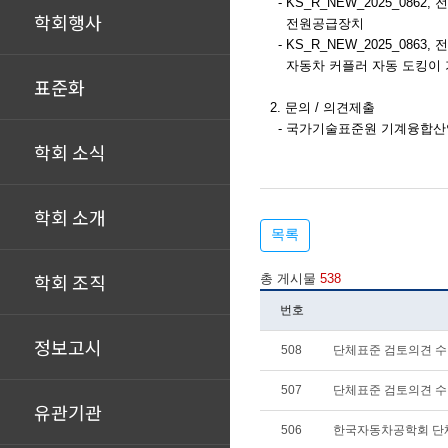
-
KS_R_NEW_2025_0862,
전
학회행사
전원공급장치
-
KS_R_NEW_2025_0863,
전
자동차 커플러 자동 도킹이 
표준화
2. 문의 / 의견제출
- 국가기술표준원 기계융합
학회 소식
학회 소개
목록
학회 조직
총 게시물
538
번호
정보고시
508
단체표준 검토의견 
507
단체표준 검토의견 
유관기관
506
한국자동차공학회 단