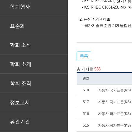
- KS R ISO 6469-1, 전기자
학회행사
- KS R IEC 61851-23,
2. 문의 / 의견제출
표준화
- 국가기술표준원 기계융합산업표준과 (Te
학회 소식
목록
학회 소개
총 게시물
538
번호
학회 조직
518
자동차 국가표준(KS) 제
정보고시
517
자동차 국가표준(KS) 폐
516
자동차 국가표준(KS) 제
유관기관
515
자동차 국가표준(KS) 폐