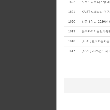
1622
오토모티브 테스팅 엑스포 코
1621
KAIST 모빌리티 연구
1620
선문대학교, 2026년
1619
한국과학기술단체총연합
1618
[KSAE] 한국자동차
1617
[KSAE] 2025년도 