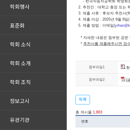
- 한국자동차공학회 학생회
학회행사
2. 추천인 : 대학교 총장 또는
3. 제출 서류 : 후보자 추천서(
4. 제출 마감 : 2025년 9월 8일
표준화
5. 제출 방법 : 이메일(
yrhan
@k
* 자세한 내용은 첨부된 공문
학회 소식
*
추천서를 제출해주시면 접수
학회 소개
첨부파일1
한
첨부파일2
학회 조직
[
정보고시
목록
총 게시물
1,803
유관기관
번호