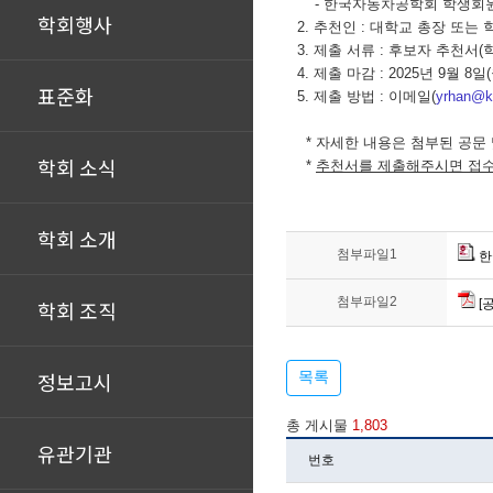
- 한국자동차공학회 학생회
학회행사
2. 추천인 : 대학교 총장 또는
3. 제출 서류 : 후보자 추천서(
4. 제출 마감 : 2025년 9월 8일
표준화
5. 제출 방법 : 이메일(
yrhan
@k
* 자세한 내용은 첨부된 공문
학회 소식
*
추천서를 제출해주시면 접수
학회 소개
첨부파일1
한
첨부파일2
학회 조직
[
정보고시
목록
총 게시물
1,803
유관기관
번호