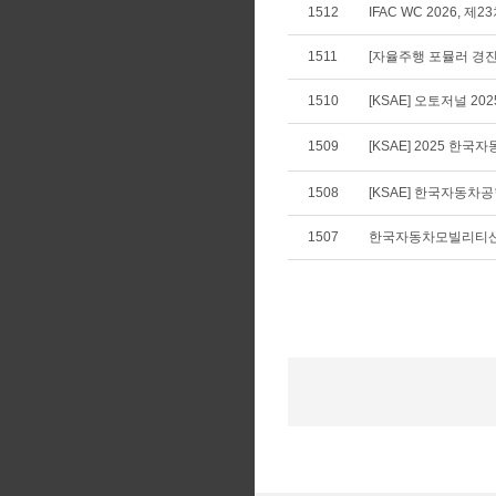
1512
IFAC WC 2026, 
1511
[자율주행 포뮬러 경진
1510
[KSAE] 오토저널 20
1509
[KSAE] 2025 
1508
[KSAE] 한국자동차공학
1507
한국자동차모빌리티산업