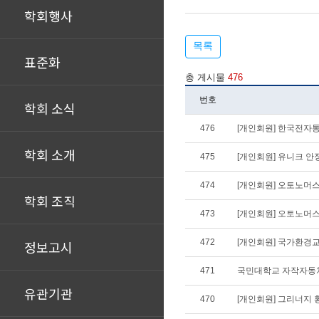
학회행사
목록
표준화
총 게시물
476
번호
학회 소식
476
[개인회원] 한국전자
학회 소개
475
[개인회원] 유니크 안정
474
[개인회원] 오토노머
학회 조직
473
[개인회원] 오토노머
472
[개인회원] 국가환경
정보고시
471
국민대학교 자작자동차팀 K
유관기관
470
[개인회원] 그리너지 