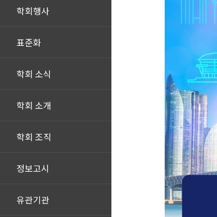
학회행사
표준화
학회 소식
학회 소개
학회 조직
정보고시
유관기관