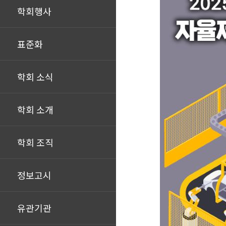
학회행사
표준화
학회 소식
학회 소개
학회 조직
정보고시
유관기관