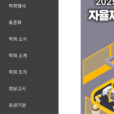
학회행사
표준화
학회 소식
학회 소개
학회 조직
정보고시
유관기관