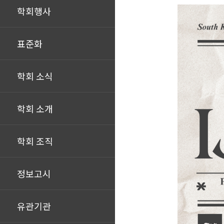
학회행사
표준화
학회 소식
학회 소개
학회 조직
정보고시
유관기관