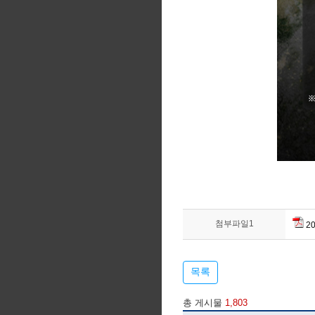
첨부파일1
2
목록
총 게시물
1,803