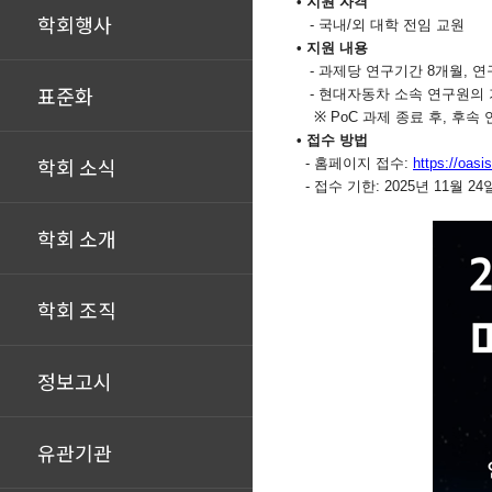
• 지원 자격
학회행사
-
국내
/
외 대학 전임 교원
• 지원 내용
-
과제당 연구기간
8
개월
,
연
표준화
-
현대자동차 소속 연구원의 
※
PoC
과제 종료 후
,
후속 
• 접수 방법
학회 소식
-
홈페이지 접수
:
https://oasi
-
접수 기한
: 2025
년
11
월
24
학회 소개
학회 조직
정보고시
유관기관