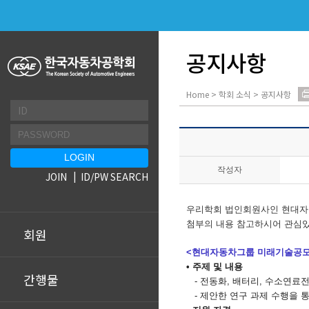
공지사항
Home > 학회 소식 > 공지사항
작성자
JOIN
ID/PW SEARCH
우리학회 법인회원사인 현대자동
첨부의 내용 참고하시어 관심있
회원
<현대자동차그룹 미래기술공모
• 주제 및 내용
간행물
-
전동화
,
배터리
,
수소연료
-
제안한 연구 과제 수행을 