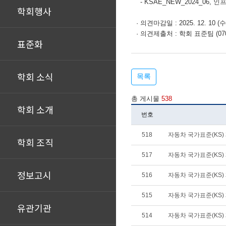
-
KSAE_NEW_2024_06
학회행사
· 의견마감일 : 2025. 12. 10 (수
· 의견제출처 : 학회 표준팀 (070-
표준화
학회 소식
목록
총 게시물
538
학회 소개
번호
518
자동차 국가표준(KS) 제
학회 조직
517
자동차 국가표준(KS) 폐
정보고시
516
자동차 국가표준(KS) 제
515
자동차 국가표준(KS) 폐
유관기관
514
자동차 국가표준(KS) 제