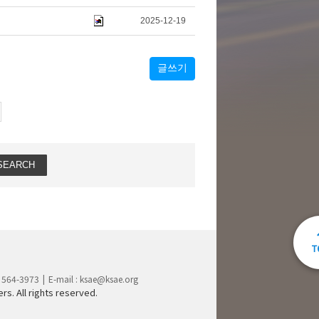
2025-12-19
글쓰기
) 564-3973
E-mail :
ksae@ksae.org
s. All rights reserved.