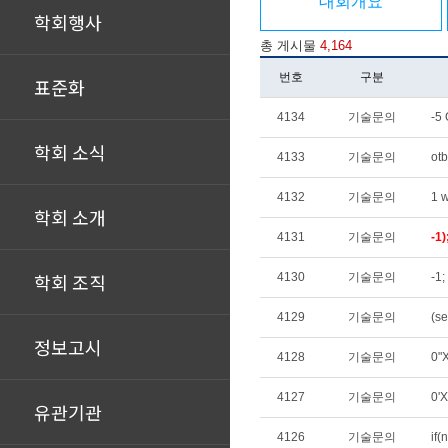
대회개요
학회행사
총 게시물
4,164
번호
구분
표준화
4134
기술문의
-5
학회 소식
4133
기술문의
otb
4132
기술문의
1 w
학회 소개
4131
기술문의
-1)
학회 조직
4130
기술문의
-1;
4129
기술문의
정보고시
4128
기술문의
0"
4127
기술문의
0'
유관기관
4126
기술문의
if(