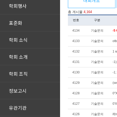
대회개요
학회행사
총 게시물
4,164
번호
구분
표준화
4134
기술문의
-5
학회 소식
4133
기술문의
otb
4132
기술문의
1 w
학회 소개
4131
기술문의
-1)
학회 조직
4130
기술문의
-1;
4129
기술문의
정보고시
4128
기술문의
0"
4127
기술문의
0'
유관기관
4126
기술문의
if(