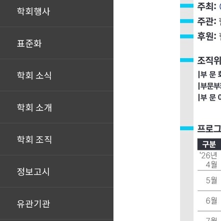
학회행사
표준화
학회 소식
학회 소개
학회 조직
정보고시
유관기관