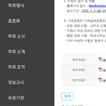
2.
지원서 접수 및 제출
학회행사
-
홈페이지 접수
:
https://irumi.pkn
-
접수기간
:
2026. 4. 6.(
월
) 10
표준화
3.
기계공학부 기계설계공학전공
-
초빙 관련 사항
:
교무과 교
-
지원서 작성 온라인 관련 사
학회 소식
-
행정 관련 사항
:
학과사무
-
기타 자세한 사항은 첨부의
학회 소개
첨부파일1
붙
학회 조직
첨부파일2
붙
첨부파일3
붙
정보고시
목록
유관기관