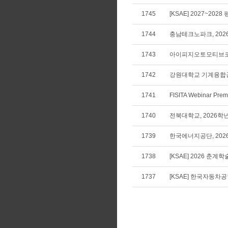
1745
[KSAE] 2027~2
1744
충남테크노파크, 202
1743
아이피지오토모티브코리아,
1742
강원대학교 기계융합공
1741
FISITA Webinar Premi
1740
전북대학교, 2026학
1739
한국에너지공단, 202
1738
[KSAE] 2026 춘계
1737
[KSAE] 한국자동차공학