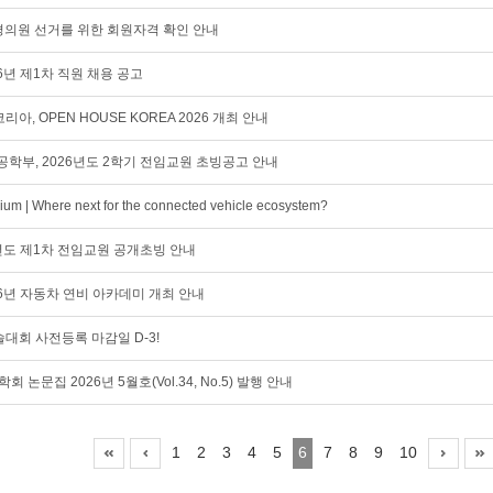
028 평의원 선거를 위한 회원자격 확인 안내
6년 제1차 직원 채용 공고
 OPEN HOUSE KOREA 2026 개최 안내
학부, 2026년도 2학기 전임교원 초빙공고 안내
um | Where next for the connected vehicle ecosystem?
년도 제1차 전임교원 공개초빙 안내
6년 자동차 연비 아카데미 개최 안내
학술대회 사전등록 마감일 D-3!
회 논문집 2026년 5월호(Vol.34, No.5) 발행 안내
1
2
3
4
5
6
7
8
9
10