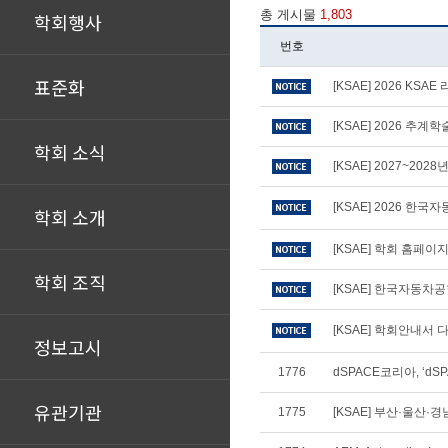
총 게시물
1,803
학회행사
번호
표준화
[KSAE] 2026 KS
[KSAE] 2026 추
학회 소식
[KSAE] 2027~20
[KSAE] 2026 
학회 소개
[KSAE] 학회 홈페
학회 조직
[KSAE] 한국자동차
[KSAE] 학회안내서 다
정보고시
1776
dSPACE코리아, ‘dSPA
유관기관
1775
[KSAE] 부산·울산·