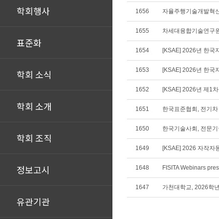
학회행사
1656
자율주행기술개발혁신
1655
차세대융합기술연구원
표준화
1654
[KSAE] 2026년
1653
[KSAE] 2026년
학회 소식
1652
[KSAE] 2026년 제
학회 소개
1651
한국표준협회, 전기차 
1650
한국기술사회, 전문기술
학회 조직
1649
[KSAE] 2026 자
정보고시
1648
1647
가천대학교, 2026학
유관기관