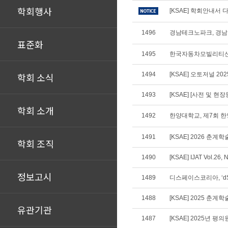
학회행사
[KSAE] 학회안내서 다
1496
경남테크노파크, 경남
표준화
1495
한국자동차모빌리티산
학회 소식
1494
[KSAE] 오토저널 20
1493
[KSAE] [사전 및
학회 소개
1492
한양대학교, 제7회 한
1491
[KSAE] 2026 춘
학회 조직
1490
[KSAE] IJAT Vol.26, 
정보고시
1489
디스페이스코리아, ‘dSPAC
1488
[KSAE] 2025 
유관기관
1487
[KSAE] 2025년 평