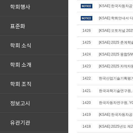
학회행사
[KSAE] 한국자동차
[KSAE] 학회안내서 다
표준화
1426
[KSAE] 오토저널 20
1425
[KSAE] 2025 춘계
학회 소식
1424
[KSAE] 2025 융합
학회 소개
1423
[KSAE] 2025 
1422
한국산업기술기획평가원
학회 조직
1421
한국과학기술연구원, 
정보고시
1420
한국자동차연구원, YOK
1419
[KSAE] 한국자동차공
유관기관
1418
[KSAE] 2025년도 