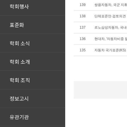
학회행사
139
쌍용자동차, 국군 지
138
단체표준안 검토의견
표준화
137
르노삼성자동차, 국내
136
현대차, '자동차비중 
학회 소식
135
자동차 국가표준(KS) 개
학회 소개
학회 조직
정보고시
유관기관