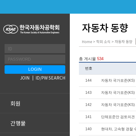
자동차 동향
Home > 학회 소식 > 자동차 동향
총 게시물
534
번호
JOIN
ID/PW SEARCH
144
자동차 국가표준(KS) 개
143
자동차 국가표준(KS) 확
회원
142
자동차 국가표준(KS) 폐
141
단체표준안 검토의견
간행물
140
현대차, 고속형 경찰