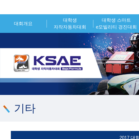
대학생
대학생 스마트
대회개요
자작자동차대회
e모빌리티 경진대회
인사말
대회개요
대회개요
대회소개
대회일정
대회일정
시상내역
참가신청
참가신청
조직위원회
시상내역
시상내역
대회 운영 오피셜
참가팀 엔트리
참가팀 엔트리
기타
2017 