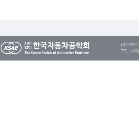
(우)062
TEL : (02