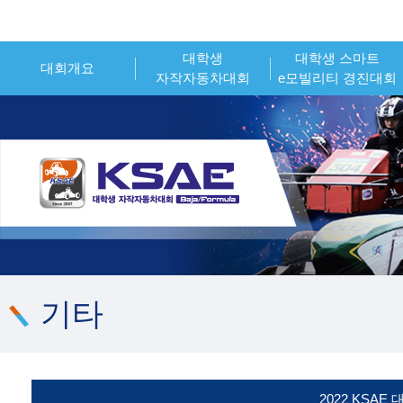
대학생
대학생 스마트
대회개요
자작자동차대회
e모빌리티 경진대회
인사말
대회개요
대회개요
대회소개
대회일정
대회일정
시상내역
참가신청
참가신청
조직위원회
시상내역
시상내역
대회 운영 오피셜
참가팀 엔트리
참가팀 엔트리
기타
2022 KSA