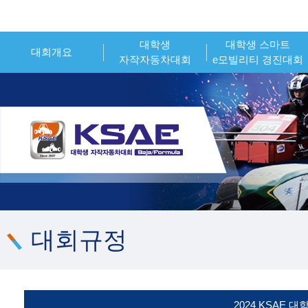
대학생
대학생 스마트
대회개요
자작자동차대회
e모빌리티 경진대회
인사말
대회개요
대회개요
대회소개
대회일정
대회일정
시상내역
참가신청
참가신청
조직위원회
시상내역
시상내역
대회 운영 오피셜
참가팀 엔트리
참가팀 엔트리
대회규정
2024 KSAE 