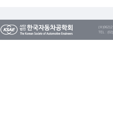
(우)062
TEL : (02