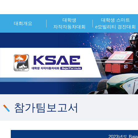
대학생
대학생 스마트
대회개요
자작자동차대회
e모빌리티 경진대회
인사말
대회개요
대회개요
대회소개
대회일정
대회일정
시상내역
참가신청
참가신청
조직위원회
시상내역
시상내역
대회 운영 오피셜
참가팀 엔트리
참가팀 엔트리
참가팀보고서
2023년도 Ba