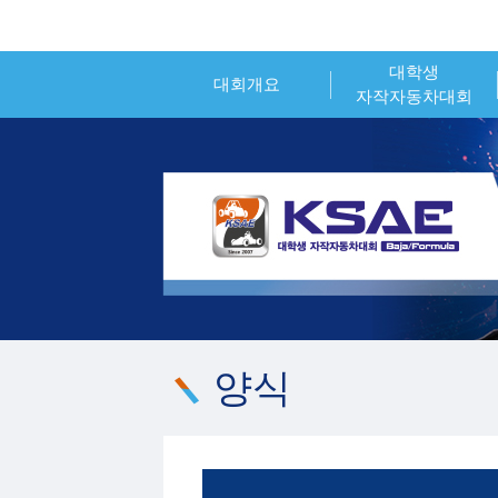
대학생
대회개요
자작자동차대회
인사말
대회개요
대회소개
대회일정
시상내역
참가신청
조직위원회
시상내역
대회 운영 오피셜
참가팀 엔트리
양식