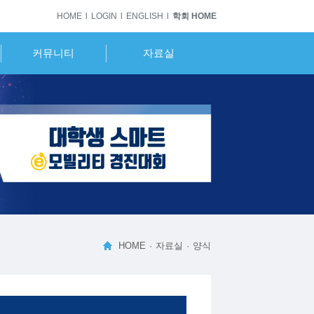
HOME
LOGIN
ENGLISH
학회 HOME
커뮤니티
자료실
공지사항
대회규정
자율주행 포뮬러
양식
참가팀 매칭
참가팀보고서
경기결과
참고 사이트
Q&A
기타
갤러리
HOME
자료실
양식