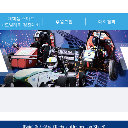
대학생 스마트
후원모집
대회결과
e모빌리티 경진대회
대회개요
안내 및 신청
2025
대회일정
후원
역대 대회
참가신청
후원 현황
시상내역
참가팀 엔트리
[Baja] 검차양식 (Technical Inspection Sheet)