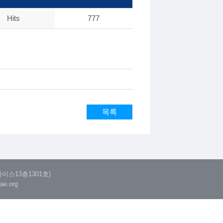
Hits
777
목록
다이스13층1301호)
ae.org