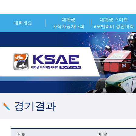
대학생
대학생 스마트
대회개요
자작자동차대회
e모빌리티 경진대회
인사말
대회개요
대회개요
대회소개
대회일정
대회일정
시상내역
참가신청
참가신청
조직위원회
시상내역
시상내역
대회 운영 오피셜
참가팀 엔트리
참가팀 엔트리
경기결과
번호
제목