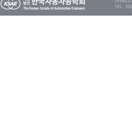
(우)062
TEL : (02