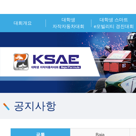
대학생
대학생 스마트
대회개요
자작자동차대회
e모빌리티 경진대회
인사말
대회개요
대회개요
대회소개
대회일정
대회일정
시상내역
참가신청
참가신청
조직위원회
시상내역
시상내역
대회 운영 오피셜
참가팀 엔트리
참가팀 엔트리
공지사항
공통
Baja