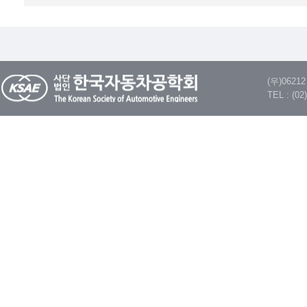
(우)062
TEL : (02