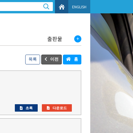
ENGLISH
출판물
목록
이전
홈
초록
다운로드