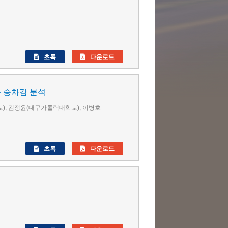
초록
다운로드
동 승차감 분석
), 김정윤(대구가톨릭대학교), 이병호
초록
다운로드