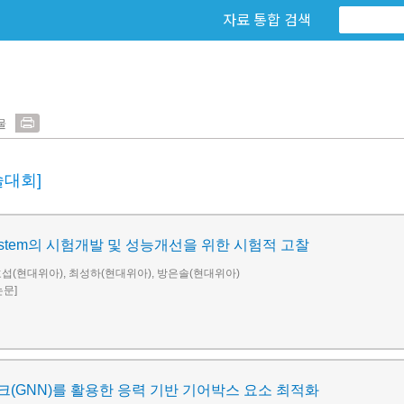
자료 통합 검색
물
술대회]
ct System의 시험개발 및 성능개선을 위한 시험적 고찰
섭(현대위아), 최성하(현대위아), 방은솔(현대위아)
논문]
(GNN)를 활용한 응력 기반 기어박스 요소 최적화