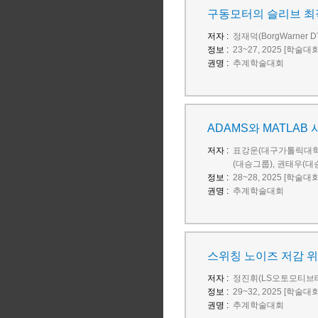
구동모터의 슬리브 최
저자 :
정재덕(BorgWarner DT
정보 :
23~27, 2025 [학술대
권명 :
추계학술대회
ADAMS와 MATLA
저자 :
표강운(대구가톨릭대학교
(대승그룹), 권태우(
정보 :
28~28, 2025 [학술대
권명 :
추계학술대회
스위칭 노이즈 저감 위
저자 :
정진휘(LS오토모티브
정보 :
29~32, 2025 [학술대
권명 :
추계학술대회