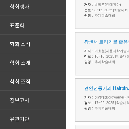
학회행사
저자 :
박정훈(현대위아)
정보 :
8~15, 2025 [학술대회
권명 :
추계학술대회
표준화
광센서 트리거를 활용한
학회 소식
저자 :
이효원(서울과학기술대
정보 :
16~16, 2025 [학술대
학회 소개
권명 :
추계학술대회
학회 조직
견인전동기의 Hairpi
저자 :
정경태(Borgwarner), 
정보고시
정보 :
17~22, 2025 [학술대
권명 :
추계학술대회
유관기관