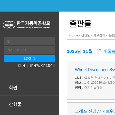
출판물
Home > 간행물 > 자료검색 > 출판
2025년 11월
[추계학
JOIN
ID/PW SEARCH
Wheel Disconne
저자 :
박상현(현대위아), 이호
정보 :
1~7, 2025 [학술대회 
회원
권명 :
추계학술대회
간행물
그래프 신경망 네트워크