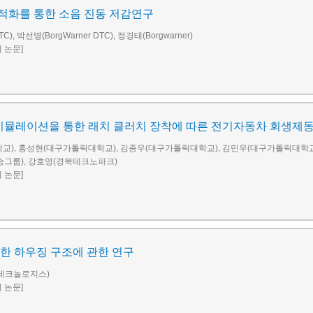
적화를 통한 소음 진동 저감연구
C), 박선병(BorgWarner DTC), 정경태(Borgwarner)
회 논문]
B 시뮬레이션을 통한 래치 클러치 장착에 따른 전기자동차 회생제
), 홍성현(대구가톨릭대학교), 김종우(대구가톨릭대학교), 김민우(대구가톨릭대학교
대승그룹), 강호영(경북테크노파크)
회 논문]
한 하우징 구조에 관한 연구
테크놀로지스)
회 논문]