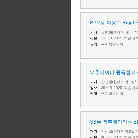
PBV용 저상화 Rigid 
저자 :
유병화(현대위아), 이영
정보 :
33~38, 2025 [학술대
권명 :
추계학술대회
액추에이터 동특성 예
저자 :
강선일(현대케피코), 
정보 :
39~45, 2025 [학술대
권명 :
추계학술대회
SBW 액추에이터용 B
저자 :
강선일(현대케피코), 
정보 :
46~47, 2025 [학술대