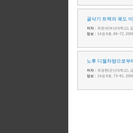
굴삭기 트랙의 궤도 
저자 :
유완석(부산대학교), 
정보 :
14권 6호, 66~72, 
노후 디젤차량으로부터
저자 :
유경현(군산대학교), 
정보 :
14권 6호, 73~81, 