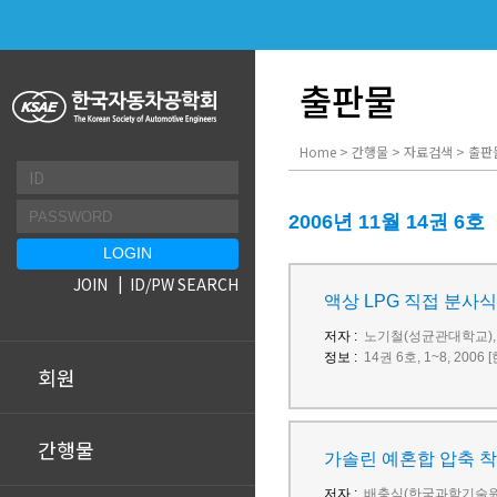
출판물
Home > 간행물 > 자료검색 > 출판
2006년 11월 14권 6호
JOIN
ID/PW SEARCH
액상 LPG 직접 분사
저자 :
노기철(성균관대학교),
정보 :
14권 6호, 1~8, 20
회원
간행물
가솔린 예혼합 압축 착
저자 :
배충식(한국과학기술원)