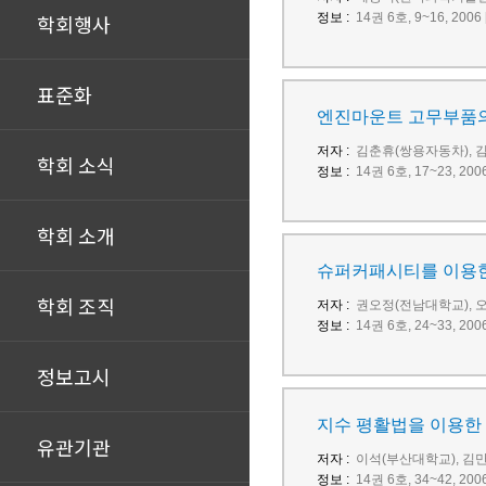
학회행사
정보 :
14권 6호, 9~16, 2
표준화
엔진마운트 고무부품의 
저자 :
김춘휴(쌍용자동차), 
학회 소식
정보 :
14권 6호, 17~23, 
학회 소개
슈퍼커패시티를 이용한
학회 조직
저자 :
권오정(전남대학교), 
정보 :
14권 6호, 24~33, 
정보고시
지수 평활법을 이용한 Pred
유관기관
저자 :
이석(부산대학교), 김
정보 :
14권 6호, 34~42, 