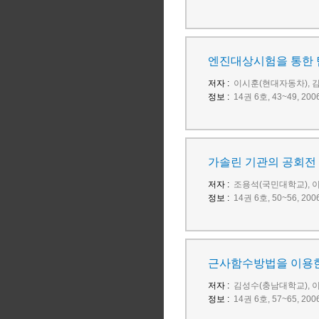
엔진대상시험을 통한 
저자 :
이시훈(현대자동차), 김명진(U
정보 :
14권 6호, 43~49, 
가솔린 기관의 공회전 
저자 :
조용석(국민대학교), 
정보 :
14권 6호, 50~56, 
근사함수방법을 이용한
저자 :
김성수(충남대학교), 
정보 :
14권 6호, 57~65, 