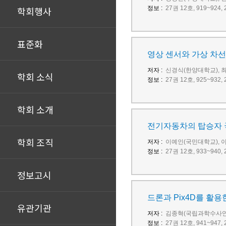
학회행사
정보 :
27권 12호, 919~92
표준화
영상 센서와 가상 차선
저자 :
신경식(한양대학교), 
학회 소식
정보 :
27권 12호, 925~93
학회 소개
전기자동차의 탑승자 
학회 조직
저자 :
이예인(국민대학교), 
정보 :
27권 12호, 933~94
정보고시
드론과 Pix4D를 활
유관기관
저자 :
김종혁(국립과학수사연
정보 :
27권 12호, 941~94