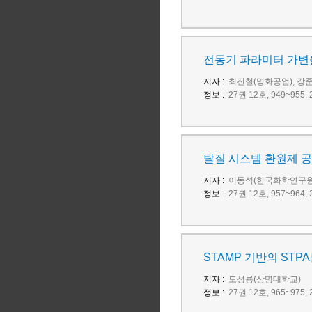
전동기 파라미터 가변을
저자 :
최진철(명화공업), 강
정보 :
27권 12호, 949~95
탈질 시스템 환원제 공
저자 :
이동석(한국화학연구원)
정보 :
27권 12호, 957~96
STAMP 기반의 STPA
저자 :
도성룡(상명대학교)
정보 :
27권 12호, 965~97