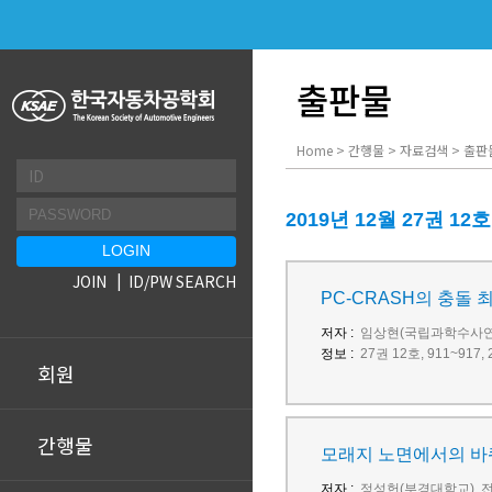
출판물
Home > 간행물 > 자료검색 > 출판
2019년 12월 27권 12
JOIN
ID/PW SEARCH
PC-CRASH의 충돌
저자 :
임상현(국립과학수사연
정보 :
27권 12호, 911~91
회원
간행물
모래지 노면에서의 바
저자 :
정성헌(부경대학교), 