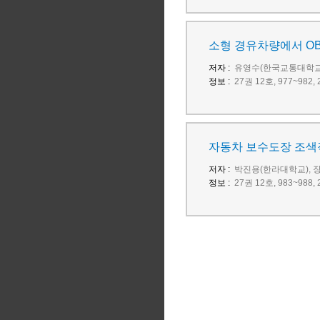
소형 경유차량에서 OB
저자 :
유영수(한국교통대학교)
정보 :
27권 12호, 977~98
자동차 보수도장 조색
저자 :
박진용(한라대학교), 
정보 :
27권 12호, 983~98