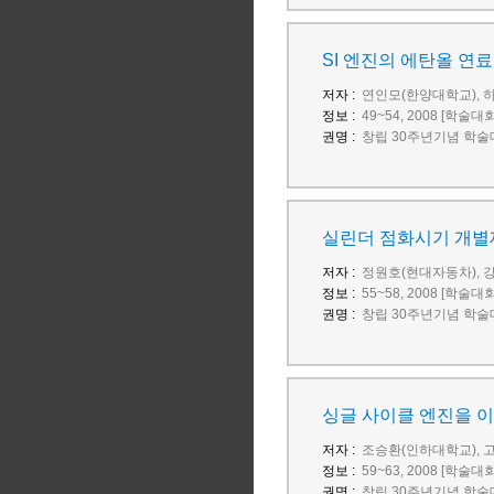
SI 엔진의 에탄올 연료
저자 :
연인모(한양대학교), 
정보 :
49~54, 2008 [학술대
권명 :
창립 30주년기념 학술
실린더 점화시기 개별
저자 :
정원호(현대자동차), 
정보 :
55~58, 2008 [학술대
권명 :
창립 30주년기념 학술
싱글 사이클 엔진을 이
저자 :
조승환(인하대학교), 
정보 :
59~63, 2008 [학술대
권명 :
창립 30주년기념 학술