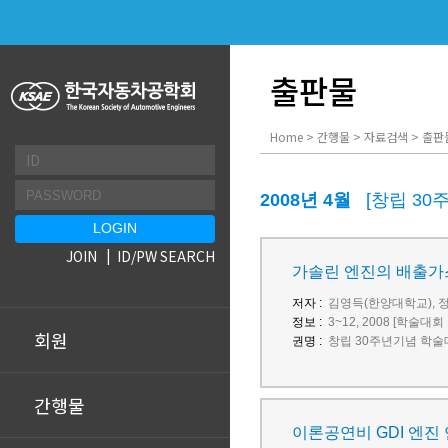
출판물
Home > 간행물 > 자료검색 > 출판
2008년 4월
[창립 30
JOIN
ID/PW SEARCH
가솔린 엔진의 배출가
저자 :
김영득(한양대학교), 
정보 :
3~12, 2008 [학술대회
회원
권명 :
창립 30주년기념 학술
간행물
이론공연비 GDI 엔진 