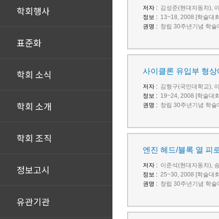
학회행사
저자 :
김성준(현대자동차), 
정보 :
13~18, 2008 [학술대
권명 :
창립 30주년기념 학술
표준화
사이클론 유입부 형상
학회 소식
저자 :
김형구(국민대학교), 
정보 :
19~24, 2008 [학술대
학회 소개
권명 :
창립 30주년기념 학술
학회 조직
엔진 헤드/블록 열 피
저자 :
이준석(현대자동차), 송
정보고시
정보 :
25~30, 2008 [학술대
권명 :
창립 30주년기념 학술
유관기관