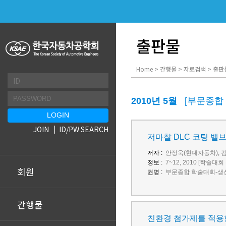
출판물
Home > 간행물 > 자료검색 > 출판
2010년 5월
[부문종합
JOIN
ID/PW SEARCH
저마찰 DLC 코팅 밸
저자 :
안정욱(현대자동차), 김
정보 :
7~12, 2010 [학술대회
회원
권명 :
부문종합 학술대회-생산
간행물
친환경 첨가제를 적용한