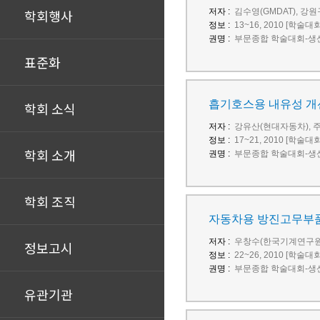
학회행사
저자 :
김수영(GMDAT), 강원구
정보 :
13~16, 2010 [학술대
권명 :
부문종합 학술대회-생산
표준화
흡기호스용 내유성 개선
학회 소식
저자 :
강유산(현대자동차), 
정보 :
17~21, 2010 [학술대
학회 소개
권명 :
부문종합 학술대회-생산
학회 조직
자동차용 방진고무부품
저자 :
우창수(한국기계연구원)
정보고시
정보 :
22~26, 2010 [학술대
권명 :
부문종합 학술대회-생산
유관기관