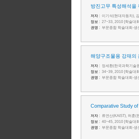
방진고무 특성해석을 위
저자 :
이기석(현대자동차), 
정보 :
27~33, 2010 [학술대
권명 :
부문종합 학술대회-생산
해양구조물용 강재의 
저자 :
정세환(한국과학기술원)
정보 :
34~39, 2010 [학술대
권명 :
부문종합 학술대회-생산
Comparative Study of t
저자 :
류연산(KAIST), 허
정보 :
40~45, 2010 [학술대
권명 :
부문종합 학술대회-생산