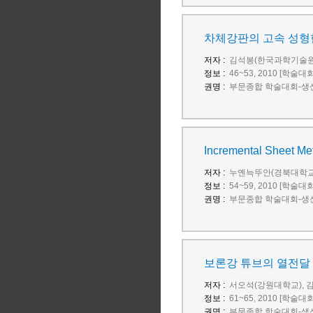
차체강판의 고속 성형
저자 :
김석봉(한국과학기술원)
정보 :
46~53, 2010 [학술대
권명 :
부문종합 학술대회-생산
Incremental Sheet Met
저자 :
누옌늑뚜안(경북대학교)
정보 :
54~59, 2010 [학술대
권명 :
부문종합 학술대회-생산
보론강 튜브의 열전달 
저자 :
서오석(강원대학교), 김
정보 :
61~65, 2010 [학술대
권명 :
부문종합 학술대회-생산