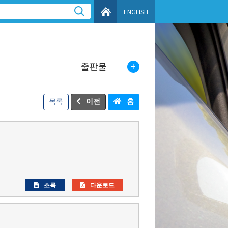
ENGLISH
출판물
목록
이전
홈
초록
다운로드