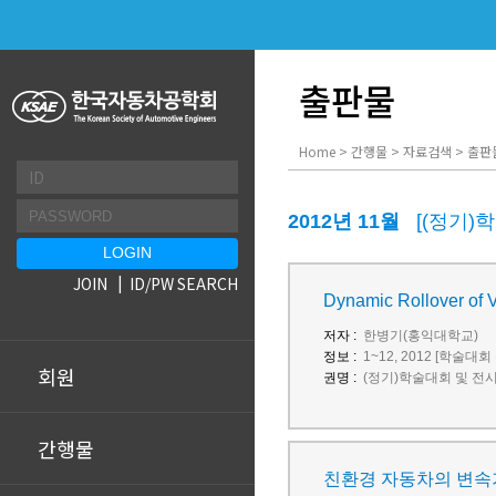
출판물
Home > 간행물 > 자료검색 > 출판
2012년 11월
[(정기)
JOIN
ID/PW SEARCH
Dynamic Rollover o
저자 :
한병기(홍익대학교)
정보 :
1~12, 2012 [학술대회
회원
권명 :
(정기)학술대회 및 전
간행물
친환경 자동차의 변속