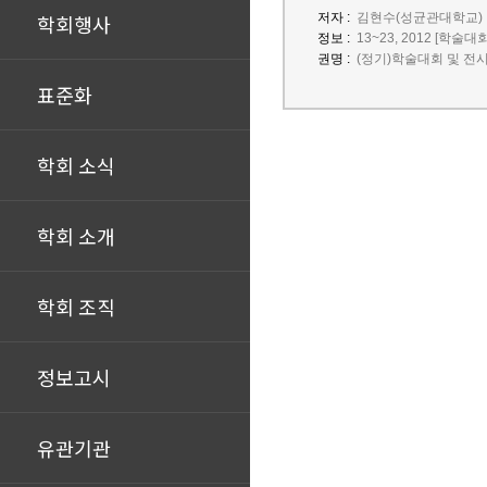
학회행사
저자 :
김현수(성균관대학교)
정보 :
13~23, 2012 [학술대
권명 :
(정기)학술대회 및 전
표준화
학회 소식
학회 소개
학회 조직
정보고시
유관기관