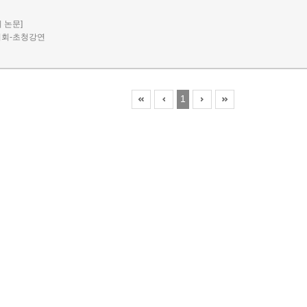
회 논문]
시회-초청강연
1