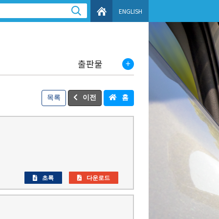
ENGLISH
출판물
목록
이전
홈
초록
다운로드