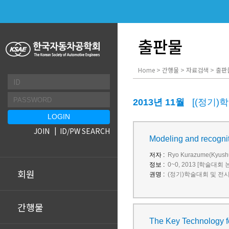
출판물
Home > 간행물 > 자료검색 > 출판
2013년 11월
[(정기)
JOIN
ID/PW SEARCH
Modeling and recognit
저자 :
Ryo Kurazume(Kyushu
정보 :
0~0, 2013 [학술대회 
회원
권명 :
(정기)학술대회 및 전
간행물
The Key Technology 