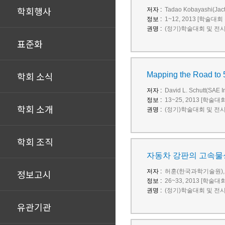
학회행사
저자 :
Tadao Kobayashi(Jact
정보 :
1~12, 2013 [학술대회
권명 :
(정기)학술대회 및 전
표준화
학회 소식
Mapping the Road to
저자 :
David L. Schutt(SAE I
정보 :
13~25, 2013 [학술대
학회 소개
권명 :
(정기)학술대회 및 전
학회 조직
자동차 강판의 고속물
정보고시
저자 :
허훈(한국과학기술원),
정보 :
26~33, 2013 [학술대
권명 :
(정기)학술대회 및 전
유관기관