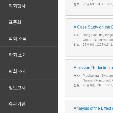
학회행사
정보 :
26권 6호, 1317~1326, 
표준화
A Case Study on the 
저자 :
Hong-Bae Jun(Hongik 
학회 소식
Group), Beomkyu Par
정보 :
26권 6호, 1327~1341, 
학회 소개
Emission Reduction an
학회 조직
저자 :
Prabhakaran Sivaraman
Natesan(Kongunadu Co
정보 :
26권 6호, 1343~1352, 
정보고시
유관기관
Analysis of the Effect