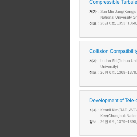
Compressible Turbule
저자 :
Sun Min Jang(Kongju 
National University G
정보 :
26권 6호, 1353~1368, 
Collision Compatibili
저자 :
Ludan Shi(Jinhua Univ
University)
정보 :
26권 6호, 1369~1378, 
Development of Tele-
저자 :
Keonil Kim(R&D, AVG
Kee(Chungbuk Nationa
정보 :
26권 6호, 1379~1390, 