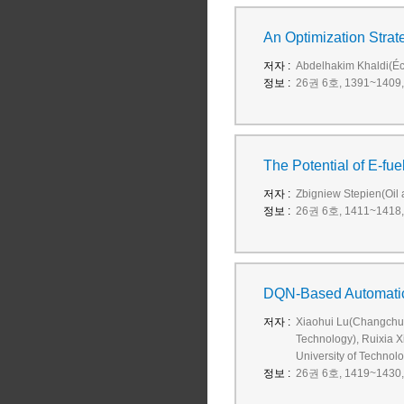
An Optimization Strate
저자 :
Abdelhakim Khaldi(Éc
정보 :
26권 6호, 1391~1409, 
The Potential of E-fue
저자 :
Zbigniew Stepien(Oil a
정보 :
26권 6호, 1411~1418, 
DQN-Based Automatic 
저자 :
Xiaohui Lu(Changchun
Technology), Ruixia 
University of Technol
정보 :
26권 6호, 1419~1430, 