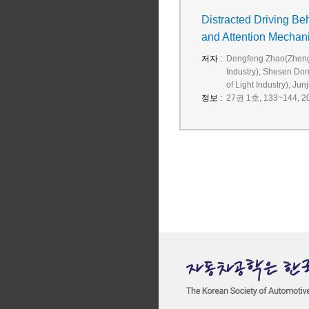
Distracted Driving Be
and Attention Mechan
저자 :
Dengfeng Zhao(Zhengzh
Industry), Shesen Do
of Light Industry), Ju
정보 :
27권 1호, 133~144, 20