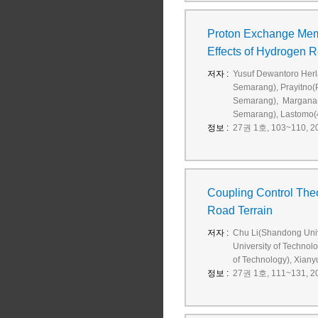
Proton Exchange Memb
Effects of Hydrogen 
저자 :
Yusuf Dewantoro Herl
Semarang), Prayitno(
Semarang), Margana(P
Semarang), Lastomo(4
정보 :
27권 1호, 103~110, 20
Coupling Control Theo
Road Terrain
저자 :
Chu Li(Shandong Univ
University of Technol
of Technology), Xian
정보 :
27권 1호, 111~131, 20