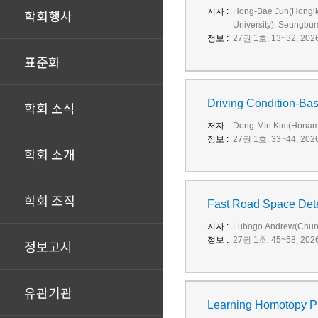
학회행사
저자 :
Hong‑Bae Jun(Hongik 
University), Seungbu
정보 :
27권 1호, 13~32, 2026 
표준화
Driving Condition-Ba
학회 소식
저자 :
Dong‑Min Kim(Honam U
정보 :
27권 1호, 33~44, 2026 
학회 소개
학회 조직
Fast Road Space Dete
저자 :
Lubogo Andrew(Chungb
정보 :
27권 1호, 45~58, 2026 
정보고시
유관기관
Learning Homotopy Pre