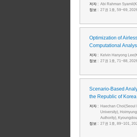
저자 :
Abi Rahman Syamil(K
정보 :
27권 1호, 59~69, 2026 
Optimization of Airl
Computational Analy
저자 :
Kelvin Hanyong Lee(K
정보 :
27권 1호, 71~88, 2026 
Scenario-Based Analys
the Republic of Korea
저자 :
Haechan Choi(Seoul N
University), Hoimyung
Authority), Kyoungdou
정보 :
27권 1호, 89~101, 2026