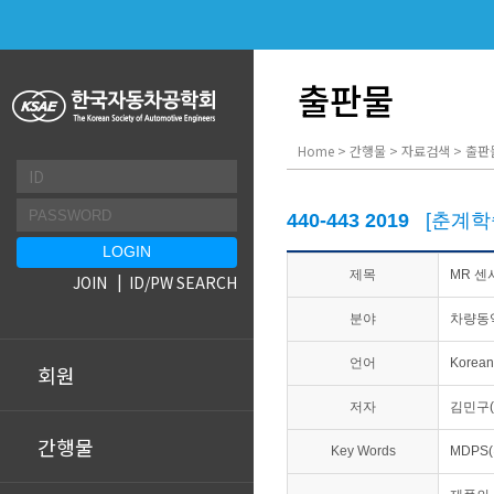
출판물
Home > 간행물 > 자료검색 > 출판
440-443 2019
[춘계학
제목
MR 센
JOIN
ID/PW SEARCH
분야
차량동
언어
Korean
회원
저자
김민구(
간행물
Key Words
MDPS