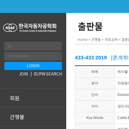
출판물
Home > 간행물 > 자료검색 > 출판
433-433 2019
[춘계학
제목
케이블 
JOIN
ID/PW SEARCH
분야
차량동
언어
Korean
회원
저자
정민규(
간행물
Key Words
Cabl