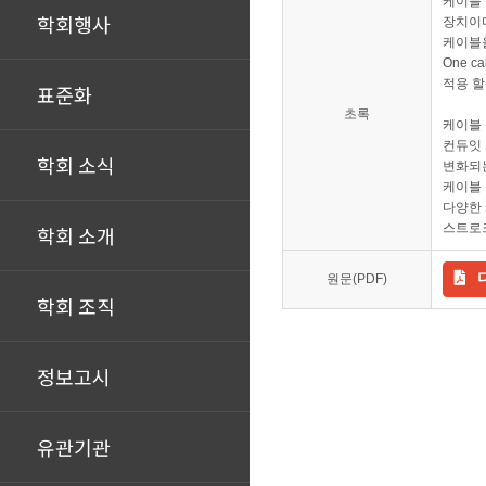
케이블 
학회행사
장치이다
케이블을
One c
적용 할
표준화
초록
케이블 
컨듀잇 
학회 소식
변화되는
케이블 
다양한 
스트로크
학회 소개
원문(PDF)
학회 조직
정보고시
유관기관